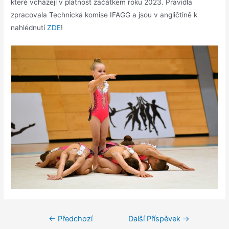
které vcházejí v platnost začátkem roku 2023. Pravidla
zpracovala Technická komise IFAGG a jsou v angličtině k
nahlédnutí
ZDE
!
←
Předchozí
Další Příspěvek
→