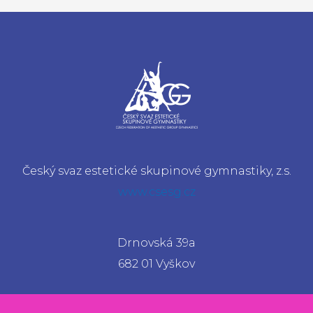
Český svaz estetické skupinové gymnastiky, z.s.
www.csesg.cz
Drnovská 39a
682 01 Vyškov