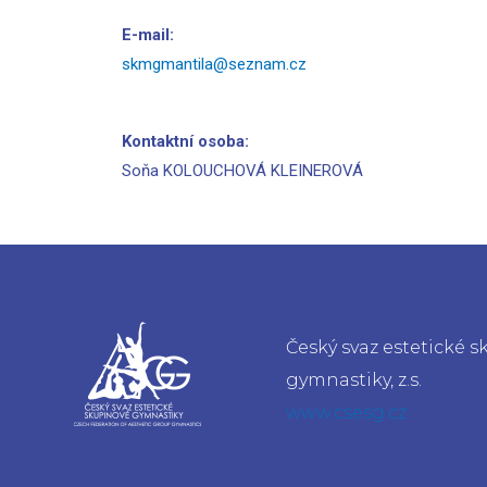
E-mail:
skmgmantila@seznam.cz
Kontaktní osoba:
Soňa KOLOUCHOVÁ KLEINEROVÁ
Český svaz estetické 
gymnastiky, z.s.
www.csesg.cz