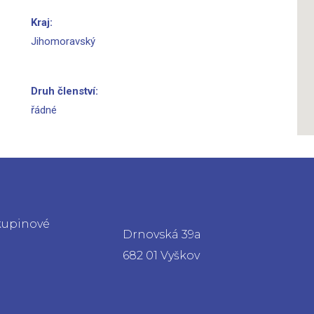
Kraj:
Jihomoravský
Druh členství:
řádné
skupinové
Drnovská 39a
682 01 Vyškov