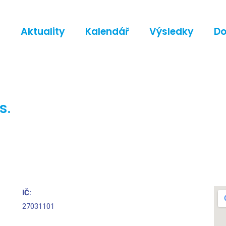
d
Aktuality
Kalendář
Výsledky
D
s.
IČ:
27031101