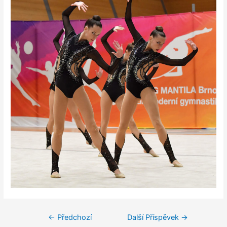
←
Předchozí
Další Příspěvek
→