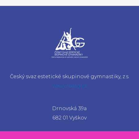
Český svaz estetické skupinové gymnastiky, z.s.
www.csesg.cz
Drnovská 39a
682 01 Vyškov