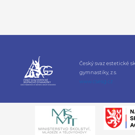
Český svaz estetické 
gymnastiky, z.s.
www.csesg.cz