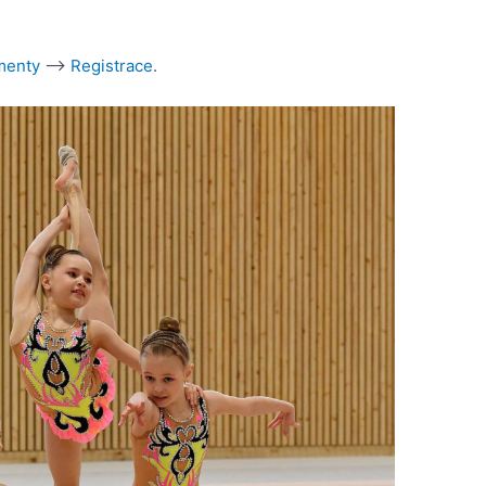
menty
–>
Registrace
.